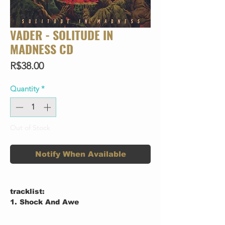
VADER - SOLITUDE IN
MADNESS CD
Price
R$38.00
Quantity
*
Out of Stock
Notify When Available
tracklist:
1. Shock And Awe
2. Into Oblivion
3. Despair