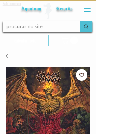
Fale conosco
Aqualung Records
calcular frete