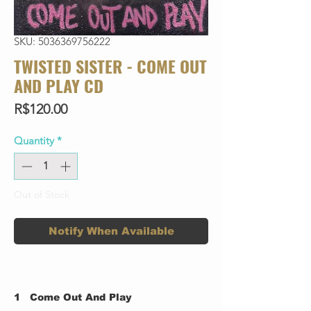
SKU: 5036369756222
TWISTED SISTER - COME OUT
AND PLAY CD
Price
R$120.00
Quantity
*
Out of Stock
Notify When Available
1
Come Out And Play