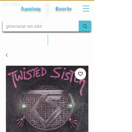
Fale conosco
Aqualung Records
calcular frete