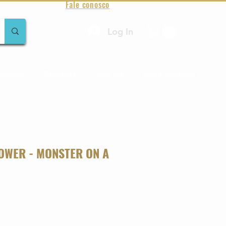
Fale conosco
Log In
amentos
Raridades
Toda loja
Sobre Aqualung
OWER - MONSTER ON A