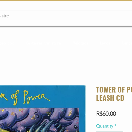
ção box
Guitarras Miniatura
Relógios
Livros
Lanç
TOWER OF P
LEASH CD
Price
R$60.00
Quantity
*