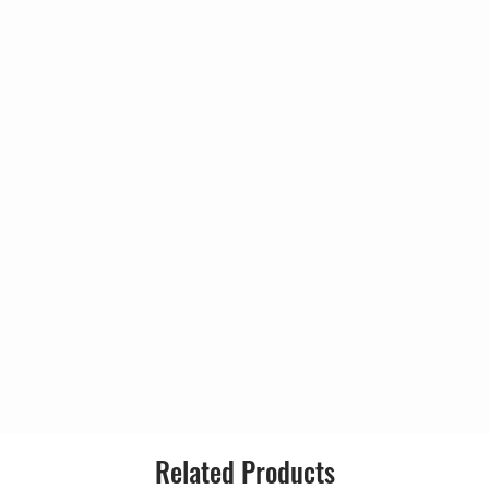
5:36
st Fall Down)
4:55
5:27
4:35
5:06
Of Nerve)
4:45
 Leash
4:33
4:28
5:26
Related Products