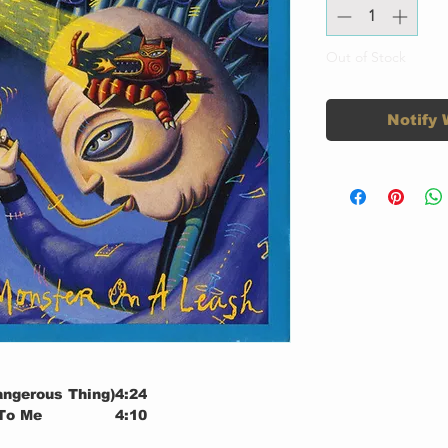
Out of Stock
Notify 
angerous Thing)
4:24
To Me
4:10
e
4:22