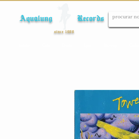
Aqualung Records
since 1989
Início
Cds
Dvds
Lps
Blu-ray
Cole