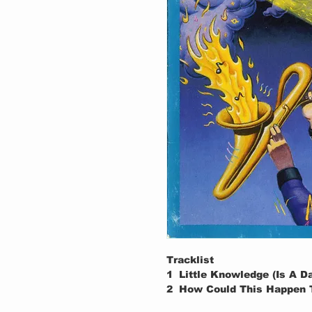
Tracklist
1
Little Knowledge (Is A D
2
How Could This Happen 
3
Who Do You Think You Ar