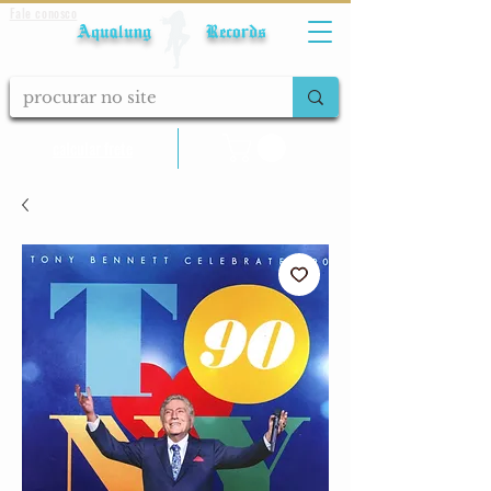
Fale conosco
Aqualung Records
calcular frete