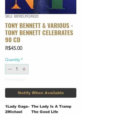
SKU: 889853924820
TONY BENNETT & VARIOUS -
TONY BENNETT CELEBRATES
90 CD
Price
R$45.00
Quantity
*
Out of Stock
Notify When Available
1
Lady Gaga–
The Lady Is A Tramp
2
Michael
The Good Life