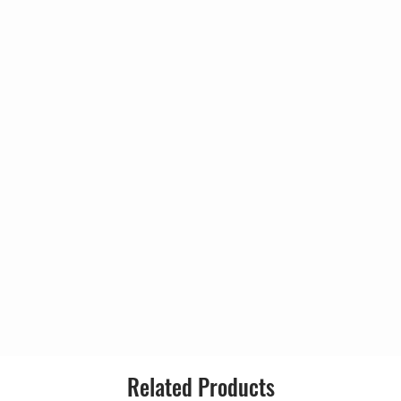
9
6
3
1
8
2
4
Related Products