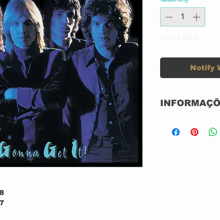
Out of Stock
Notify 
INFORMAÇÕ
CD ACRILICO
NOVO
IMPORTADO
GRAVADORA:
ANO: 1978
8
7
7