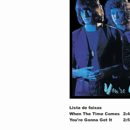
Lista de faixas
When The Time Comes
2:4
You're Gonna Get It
2:5
Hurt
3:1