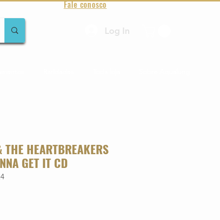
Fale conosco
Log In
amentos
Raridades
Toda loja
Sobre Aqualung
& THE HEARTBREAKERS
NNA GET IT CD
24