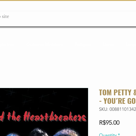
ção box
Guitarras Miniatura
Relógios
Livros
Lanç
TOM PETTY 
- YOU´RE GO
SKU: 0088110134
Price
R$95.00
Quantity
*