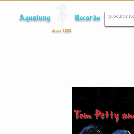
Aqualung Records
since 1989
Início
Cds
Dvds
Lps
Blu-ray
Cole