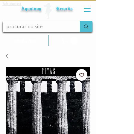
Fale conosco
Aqualung Records
calcular frete