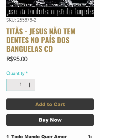
SKU: 255878-2
TITÃS - JESUS NÃO TEM
DENTES NO PAÍS DOS
BANGUELAS CD
Price
R$95.00
Quantity
*
Add to Cart
Buy Now
1
Todo Mundo Quer Amor
1: