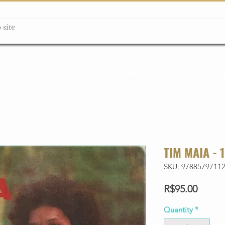
ção box
Guitarras Miniatura
Relógios
Livros
Lanç
TIM MAIA - 
SKU: 9788579711
Price
R$95.00
Quantity
*