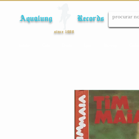
Aqualung Records
since 1989
Início
Cds
Dvds
Lps
Blu-ray
Cole