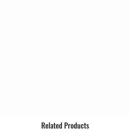
4:16
dade
2:29
Você
3:08
2:53
2:46
Related Products