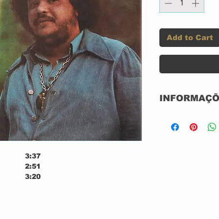
Add to Cart
INFORMAÇÕ
CD DIGIBOO
NOVO
NACIONAL
GRAVADORA: 
3:37
2:51
3:20
i Você
1:44
3:29
3:56
ourself
3:06