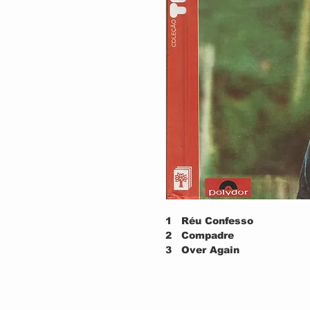
1
Réu Confesso
2
Compadre
3
Over Again
4
Até Que Enfim Encontre
5
Balanço
6
New Love
7
Do Your Thing, Behave Y