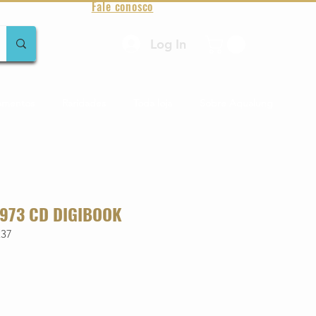
Fale conosco
Log In
amentos
Raridades
Toda loja
Sobre Aqualung
1973 CD DIGIBOOK
237