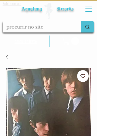
Fale conosco
Aqualung Records
calcular frete