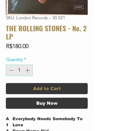
SKU: London Records – 30 021
THE ROLLING STONES - No. 2
LP
Price
R$180.00
Quantity
*
Add to Cart
Buy Now
A
Everybody Needs Somebody To
1
Love
A
Down Home Girl