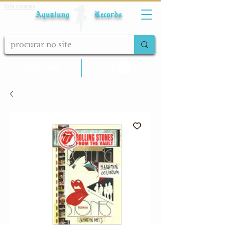
Fale conosco
Aqualung Records
calcular frete