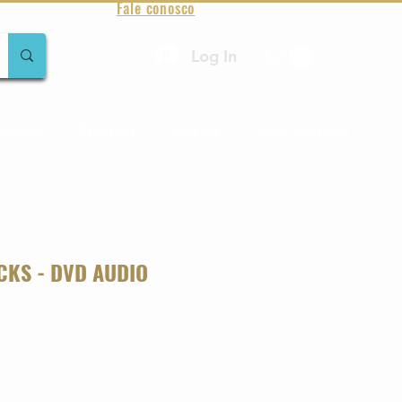
Fale conosco
Log In
amentos
Raridades
Toda loja
Sobre Aqualung
CKS - DVD AUDIO