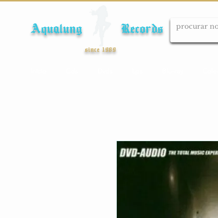
Aqualung Records
since 1989
Início
Cds
Dvds
Lps
Blu-ray
Cole