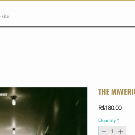
ção box
Guitarras Miniatura
Relógios
Livros
Lanç
THE MAVERI
Price
R$180.00
Quantity
*