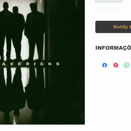
Out of Stock
Notify 
INFORMAÇÕ
DVD AUDIO A
NOVO
IMPORTADO: U
GRAVADORA:
ANO: 2003