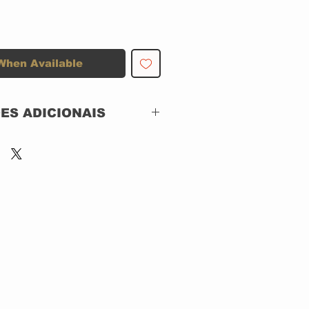
When Available
ES ADICIONAIS
CRILICO
.S.A.
 SANCTUARY RECORDS