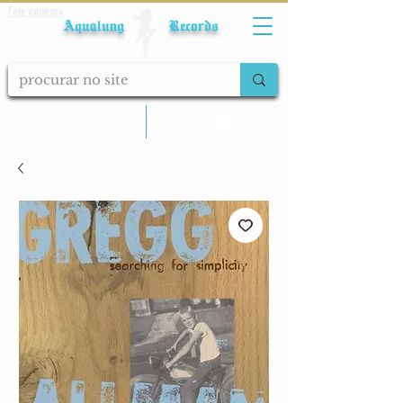
Fale conosco
Aqualung Records
calcular frete