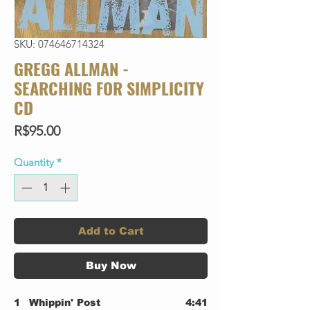
SKU: 074646714324
GREGG ALLMAN -
SEARCHING FOR SIMPLICITY
CD
Price
R$95.00
Quantity
*
Add to Cart
Buy Now
1
Whippin' Post
4:41