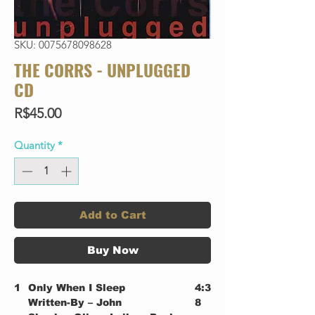
SKU: 0075678098628
THE CORRS - UNPLUGGED
CD
Price
R$45.00
Quantity
*
Add to Cart
Buy Now
1
Only When I Sleep
4:3
Written-By – John
8