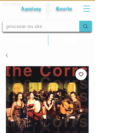
Fale conosco
Aqualung Records
calcular frete