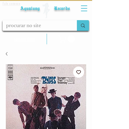
Fale conosco
Aqualung Records
calcular frete