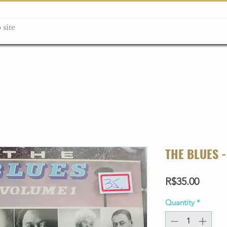
ção box
Guitarras Miniatura
Relógios
Livros
Lanç
THE BLUES -
Price
R$35.00
Quantity
*