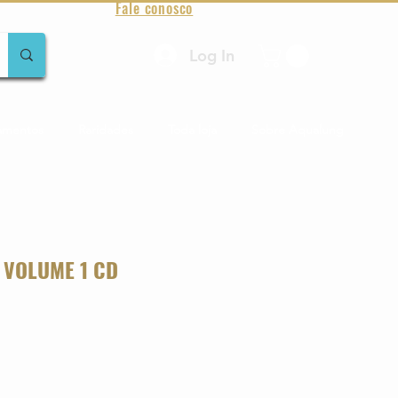
Fale conosco
Log In
amentos
Raridades
Toda loja
Sobre Aqualung
 VOLUME 1 CD