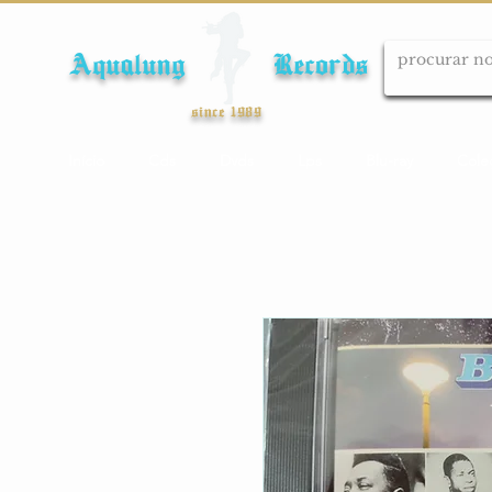
Aqualung Records
since 1989
Início
Cds
Dvds
Lps
Blu-ray
Cole