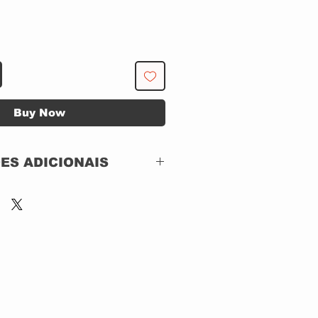
Buy Now
ES ADICIONAIS
.R.S
989