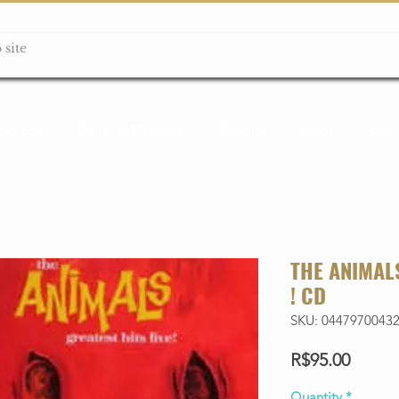
ção box
Guitarras Miniatura
Relógios
Livros
Lanç
THE ANIMALS
! CD
SKU: 0447970043
Price
R$95.00
Quantity
*