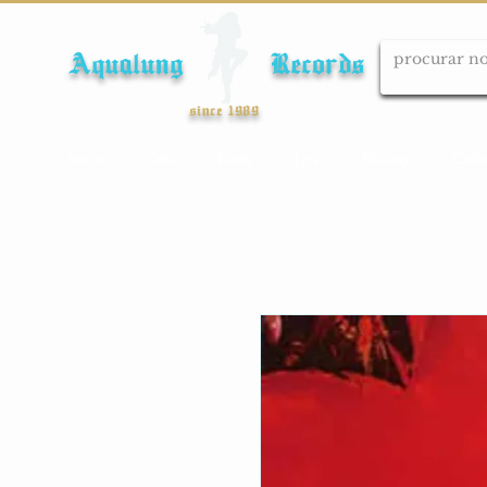
Aqualung Records
since 1989
Início
Cds
Dvds
Lps
Blu-ray
Cole