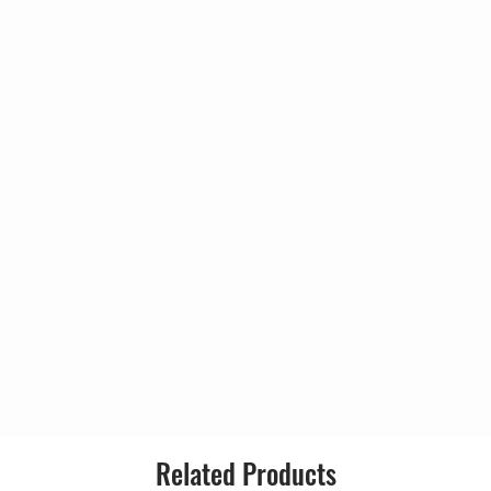
erstood
This Place
Related Products