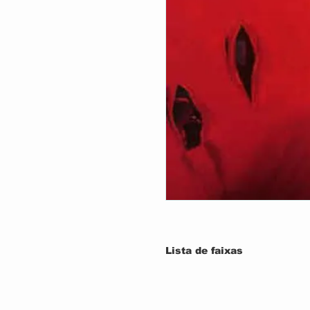
Lista de faixas
1
It's Too Late
2
House Of The Rising Su
3
It's My Life
4
Don't Bring Me Down