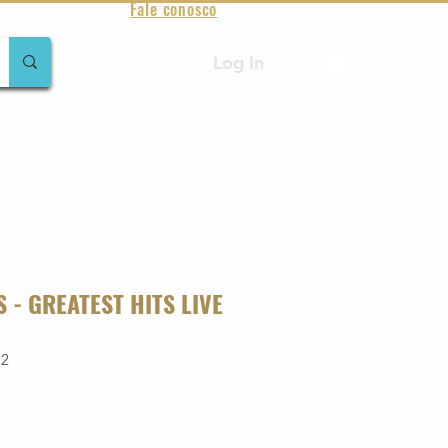
Fale conosco
Log In
amentos
Raridades
Toda loja
Sobre Aqualung
 - GREATEST HITS LIVE
22