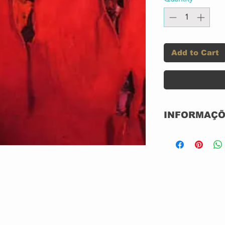
Add to Cart
INFORMAÇÕ
CD ACRILICO
NOVO
IMPORTADO
GRAVADORA: I
ANO: 1984/1
n