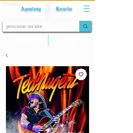
Fale conosco
Aqualung Records
calcular frete