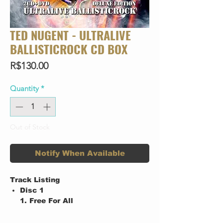
TED NUGENT - ULTRALIVE
BALLISTICROCK CD BOX
Price
R$130.00
Quantity
*
Out of Stock
Notify When Available
Track Listing
Disc 1
1. Free For All
2. Stormtroopin'
3. Wango Tango