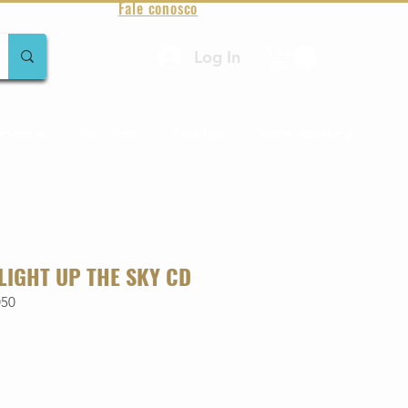
Fale conosco
Log In
amentos
Raridades
Toda loja
Sobre Aqualung
LIGHT UP THE SKY CD
050