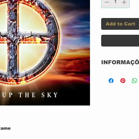
Add to Cart
INFORMAÇÕ
Label:
Format:
Country:
Released:
 Name
Genre: