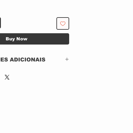
Buy Now
ES ADICIONAIS
Label: Shinigami
Records– 3E559
CD, ACRILICO
BRAZIL
2024
Rock