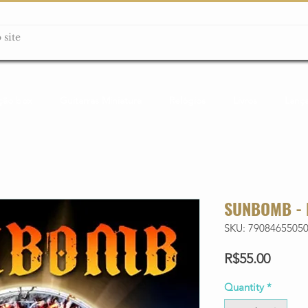
ção box
Guitarras Miniatura
Relógios
Livros
Lanç
SUNBOMB - 
SKU: 7908465505
Price
R$55.00
Quantity
*