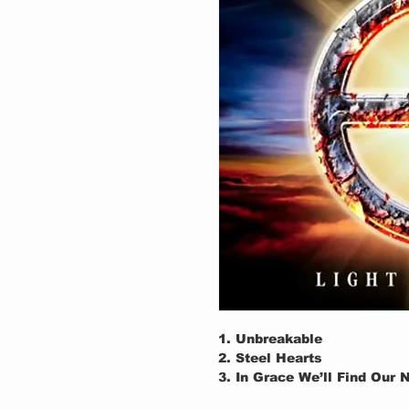
1. Unbreakable
2. Steel Hearts
3. In Grace We’ll Find Our
4. Light Up the Skies