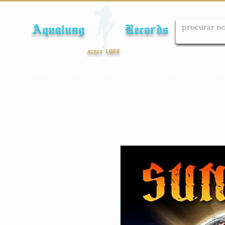
Aqualung Records
since 1989
Início
Cds
Dvds
Lps
Blu-ray
Cole