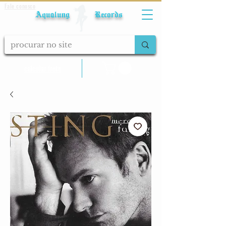
Fale conosco
Aqualung Records
calcular frete