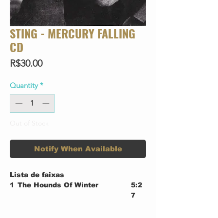
STING - MERCURY FALLING
CD
Price
R$30.00
Quantity
*
Out of Stock
Notify When Available
Lista de faixas
1
The Hounds Of Winter
5:2
7
2
I Hung My Head
4:4
1