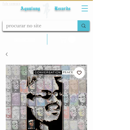
Fale conosco
Aqualung Records
calcular frete