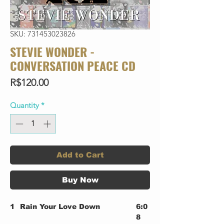
SKU: 731453023826
STEVIE WONDER -
CONVERSATION PEACE CD
Price
R$120.00
Quantity
*
Add to Cart
Buy Now
1
Rain Your Love Down
6:0
8