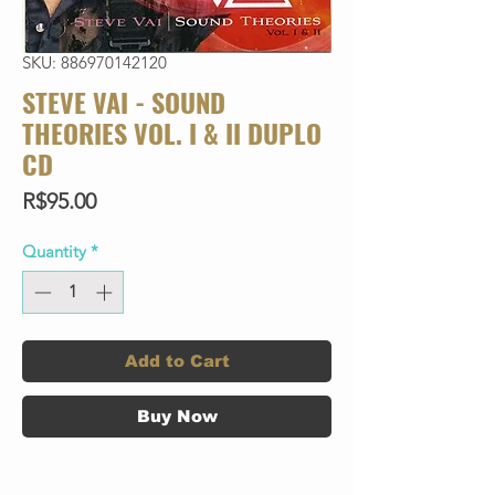
SKU: 886970142120
STEVE VAI - SOUND
THEORIES VOL. I & II DUPLO
CD
Price
R$95.00
Quantity
*
Add to Cart
Buy Now