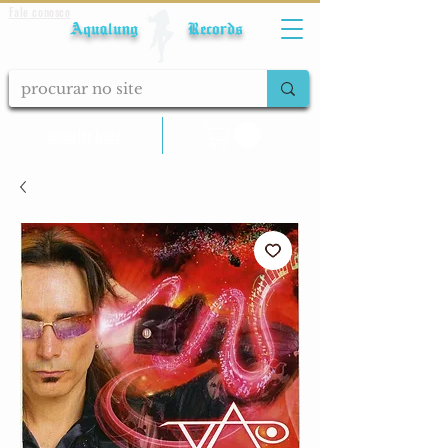
Fale conosco
Aqualung Records
calcular frete