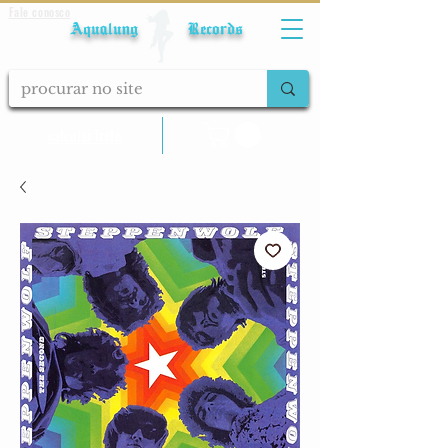
Fale conosco
Aqualung Records
calcular frete