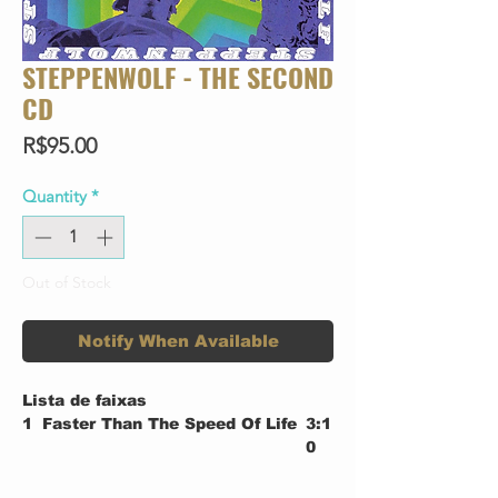
STEPPENWOLF - THE SECOND
CD
Price
R$95.00
Quantity
*
Out of Stock
Notify When Available
Lista de faixas
1
Faster Than The Speed Of Life
3:1
0
2
Tighten Up Your Wig
3:0
6