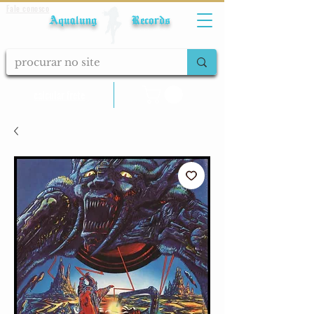
Fale conosco
Aqualung Records
calcular frete