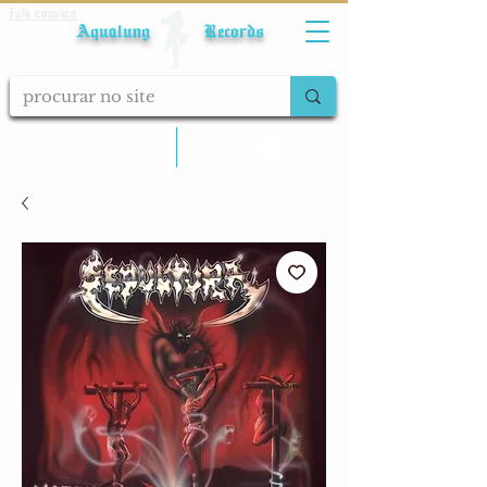
Fale conosco
Aqualung Records
calcular frete