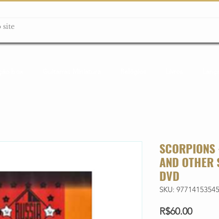
ção box
Guitarras Miniatura
Relógios
Livros
Lanç
SCORPIONS 
AND OTHER 
DVD
SKU: 9771415354
Price
R$60.00