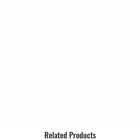
Country:
Released:
Genre:
ne
Style:
e
t Roll)
Related Products