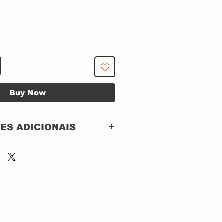
Buy Now
ES ADICIONAIS
Not On Label
(Scorpions) – DVDS-
004
DVD, DVD-Video,
NTSC,