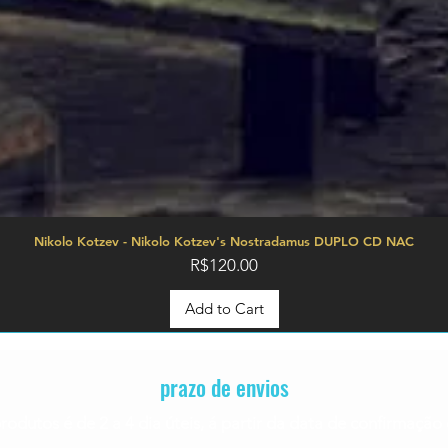
Nikolo Kotzev - Nikolo Kotzev's Nostradamus DUPLO CD NAC
Price
R$120.00
Add to Cart
prazo de envios
rodutos é de 2 a 4
dia úteis, á partir da data de confirmaç