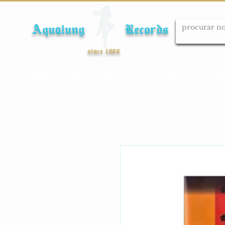
Aqualung Records
since 1989
Início
Cds
Dvds
Lps
Blu-ray
Cole