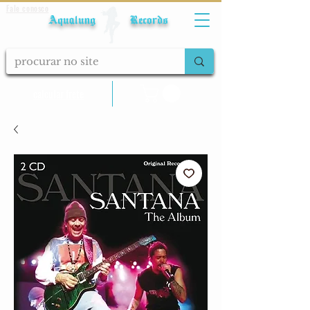
Fale conosco
Aqualung Records
calcular frete