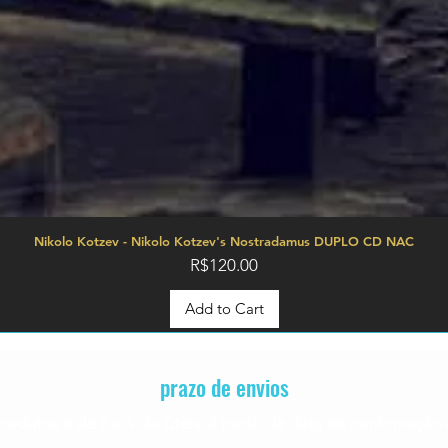
Nikolo Kotzev - Nikolo Kotzev's Nostradamus DUPLO CD NAC
Price
R$120.00
Add to Cart
prazo de envios
rodutos é de 2 a 4
dia úteis, á partir da data de confirmaç