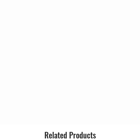
tana é uma banda americana, formada
e músicos que acompanham o
Gênero:
exicano Carlos Santana desde o fim da
prio Santana, a banda é conhecida
Estilo:
 latin rock por todo o mundo.
3:27
4:45
Go
5:05
7:44
Go Round
4:20
5:30
4:10
2:03
5:15
4:21
4:26
3:54
4:01
4:20
Related Products
4:52