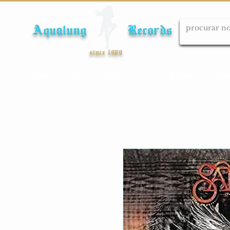
Aqualung Records
since 1989
Início
Cds
Dvds
Lps
Blu-ray
Cole