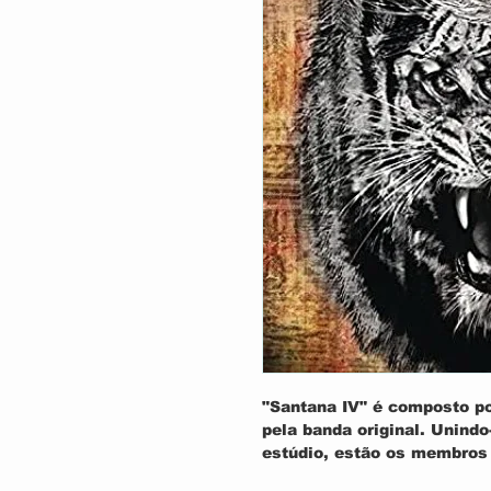
"Santana IV" é composto po
pela banda original. Unindo
estúdio, estão os membros 
e Benny Rietveld (baixo), c