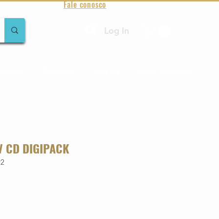
Fale conosco
Log In
amentos
Raridades
Toda loja
Sobre Aqualung
V CD DIGIPACK
92