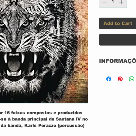
Add to Cart
INFORMAÇÕ
Selo:
Formato:
r 16 faixas compostas e produzidas
-se à banda principal de Santana IV no
País:
da banda, Karls Perazzo (percussão)
om a participação do vocalista Ronald
Lançado