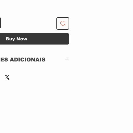
Buy Now
ES ADICIONAIS
Sony Music –
69685996949,
Santana IV Records –
69685996949
CD, Digipak
Brazil
: