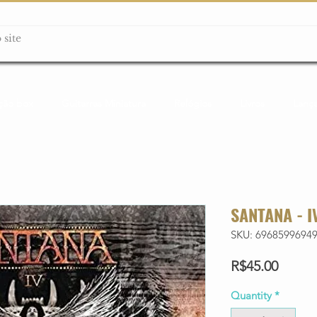
ção box
Guitarras Miniatura
Relógios
Livros
Lanç
SANTANA - I
SKU: 6968599694
Price
R$45.00
Quantity
*