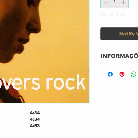
Out of Stock
Notify 
INFORMAÇÕ
Label:
Format:
Country:
Released:
4:34
4:34
Genre:
4:53
 Nick Ingman