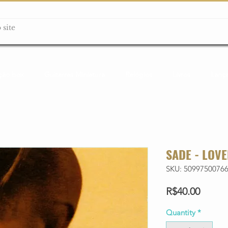
ção box
Guitarras Miniatura
Relógios
Livros
Lanç
SADE - LOV
SKU: 5099750076
Price
R$40.00
Quantity
*