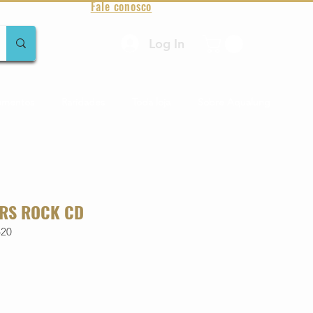
Fale conosco
Log In
amentos
Raridades
Toda loja
Sobre Aqualung
ERS ROCK CD
620