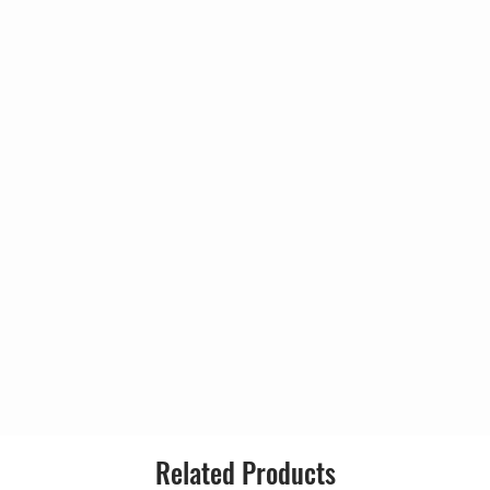
e My Heart
5:01
2:40
4:12
2:18
4:04
3:48
razik
4:13
s You Through
3:53
razik
Related Products