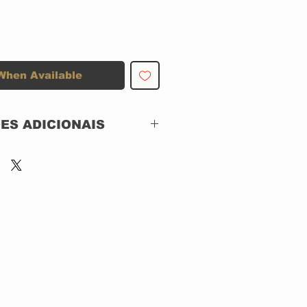
When Available
ES ADICIONAIS
Epic – 2-500766
CD, ACRILICO
Brazil
2000
Electronic, Rock, Regg
ae, Funk / Soul