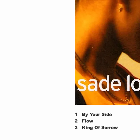
1
By Your Side
2
Flow
3
King Of Sorrow
Arranged By [Strings] –