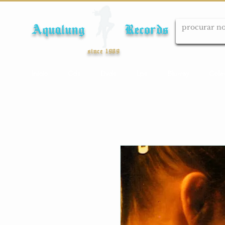
Aqualung Records
since 1989
Início
Cds
Dvds
Lps
Blu-ray
Cole