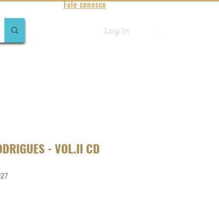
Fale conosco
Log In
amentos
Raridades
Toda loja
Sobre Aqualung
DRIGUES - VOL.II CD
027