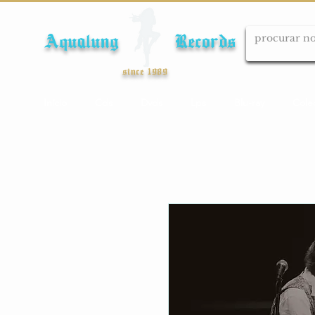
Aqualung Records
since 1989
Início
Cds
Dvds
Lps
Blu-ray
Cole