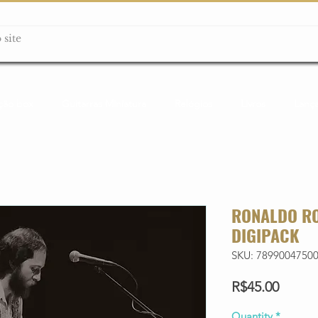
ção box
Guitarras Miniatura
Relógios
Livros
Lanç
RONALDO RO
DIGIPACK
SKU: 7899004750
Price
R$45.00
Quantity
*