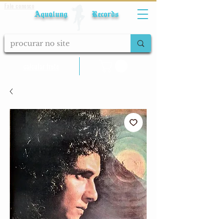
Fale conosco
Aqualung Records
calcular frete