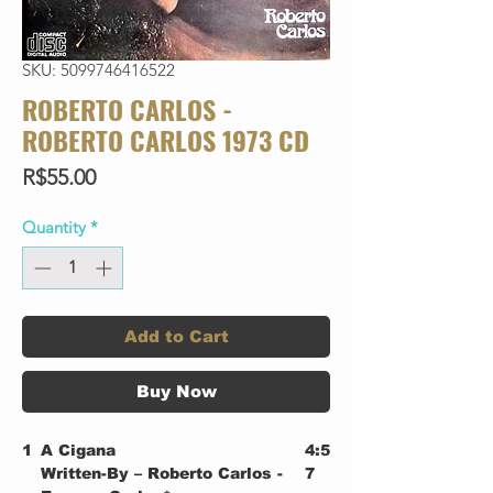
SKU: 5099746416522
ROBERTO CARLOS -
ROBERTO CARLOS 1973 CD
Price
R$55.00
Quantity
*
Add to Cart
Buy Now
1
A Cigana
4:5
Written-By – Roberto Carlos -
7