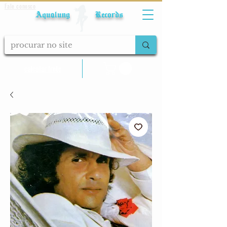
Fale conosco
Aqualung Records
calcular frete