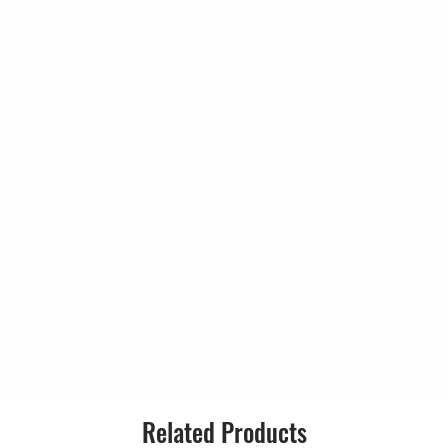
ôrtes
2:40
os Santos
2:29
arlos, Roberto Carlos*
1:48
into
2:21
sias
ni
2:53
arlos, Roberto Carlos*
ei
2:32
eiro
2:40
*, Rossini Pinto
iste
3:20
arlos, Roberto Carlos*
3:20
arlos, Roberto Carlos*
2:05
Related Products
 Lara (4), Jovenil Santos