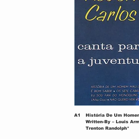
A1
História De Um Home
Written-By – Louis Arm
Trenton Randolph*
A2
Noite De Terror