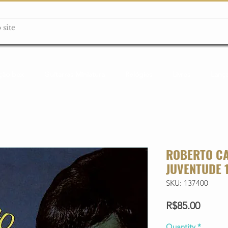
ção box
Guitarras Miniatura
Relógios
Livros
Lanç
ROBERTO CA
JUVENTUDE 1
SKU: 137400
Price
R$85.00
Quantity
*