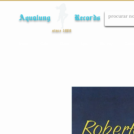
Aqualung Records
since 1989
Início
Cds
Dvds
Lps
Blu-ray
Cole