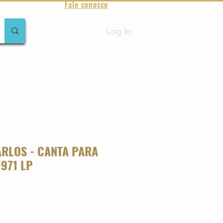
Fale conosco
Log In
amentos
Raridades
Toda loja
Sobre Aqualung
RLOS - CANTA PARA
971 LP