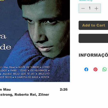
Add to Cart
INFORMAÇÕ
LP 125G
USADO
N/A
GRAVADORA:
CONDIÇÃO DA
m Mau
2:26
CONDIÇÃO DO
strong, Roberto Rei, Zilner
ANO: 1971
2:37