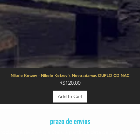
Nikolo Kotzev - Nikolo Kotzev's Nostradamus DUPLO CD NAC
Price
R$120.00
Add to Cart
prazo de envios
rodutos é de 2 a 4
dia úteis, á partir da data de confirmaç