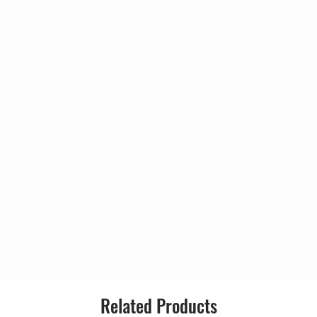
3:40
Released:
2:57
4:06
Genre:
3:55
4:02
4:19
Related Products