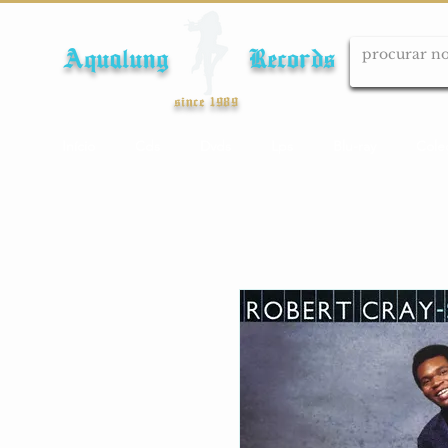
Aqualung Records
since 1989
Início
Cds
Dvds
Lps
Blu-ray
Cole