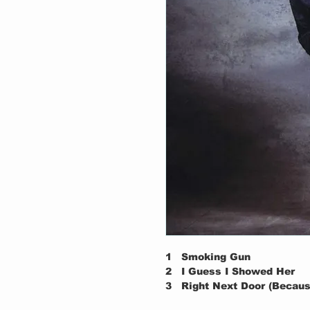
1
Smoking Gun
2
I Guess I Showed Her
3
Right Next Door (Becaus
4
Nothin' But A Woman