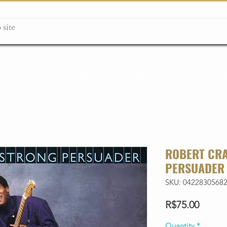
ção box
Guitarras Miniatura
Relógios
Livros
Lanç
ROBERT CRA
PERSUADER
SKU: 0422830568
Price
R$75.00
Quantity
*