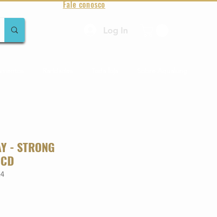
Fale conosco
Log In
amentos
Raridades
Toda loja
Sobre Aqualung
Y - STRONG
 CD
24