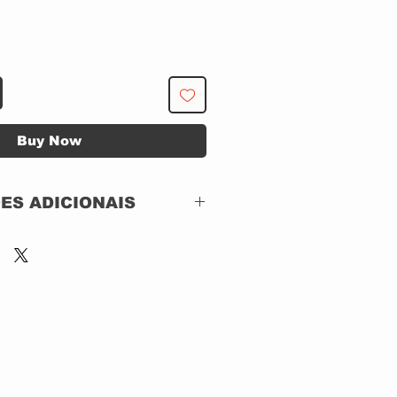
Buy Now
ES ADICIONAIS
Mercury – 830 568-2
M-1
Hightone Records –
830 568-2
CD, ACRILICO
Brazil