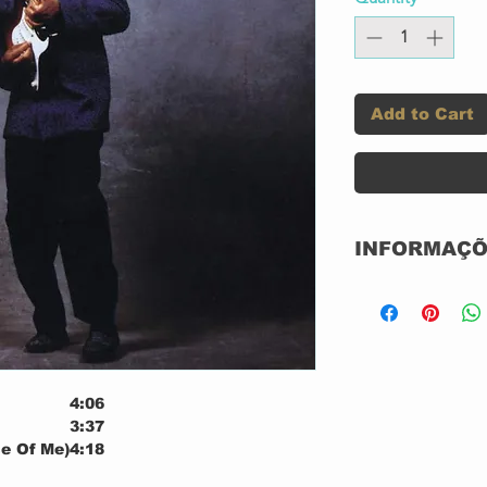
Add to Cart
INFORMAÇÕ
Label:
4:06
Format:
3:37
e Of Me)
4:18
Country:
3:56