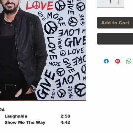
Add to Cart
24
Laughable
2:58
Show Me The Way
4:42
Speed Of Sound
3:46