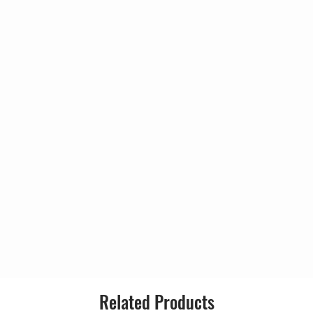
Standing Still
3:06
King Of The Kingdom
4:36
Electricity
3:38
So Wrong For So Long
4:03
Shake It Up
3:02
Give More Love
4:01
Back Off Boogaloo
2:55
Don't Pass Me By
3:38
You Can't Fight Lightning
4:21
Photograph
3:35
Related Products