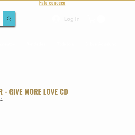
Fale conosco
Log In
amentos
Raridades
Toda loja
Sobre Aqualung
R - GIVE MORE LOVE CD
64