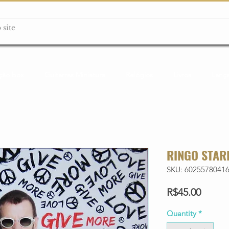
ção box
Guitarras Miniatura
Relógios
Livros
Lanç
RINGO STAR
SKU: 6025578041
Price
R$45.00
Quantity
*