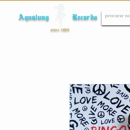
Aqualung Records
since 1989
Início
Cds
Dvds
Lps
Blu-ray
Cole