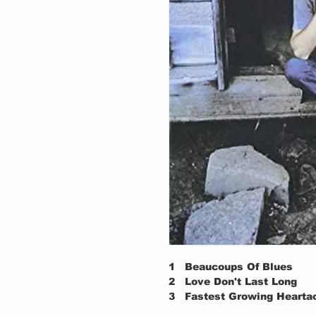
1
Beaucoups Of Blues
2
Love Don't Last Long
3
Fastest Growing Hearta
4
Without Her