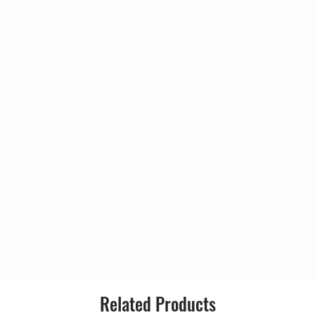
Country 
ime
Released:
Happy Songs
y Other Way
Genre:
Style:
Related Products