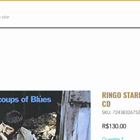
ção box
Guitarras Miniatura
Relógios
Livros
Lanç
RINGO STARR
CD
SKU: 7243832675
Price
R$130.00
Quantity
*