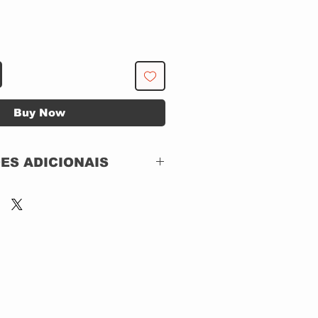
Buy Now
ES ADICIONAIS
Apple Records – 7243
8 32675 2 1,
Apple Records –
CDPAS 10002,
Apple Records – 8
32675 2
CD, ACRILICO