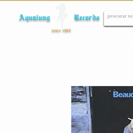
Aqualung Records
since 1989
Início
Cds
Dvds
Lps
Blu-ray
Cole