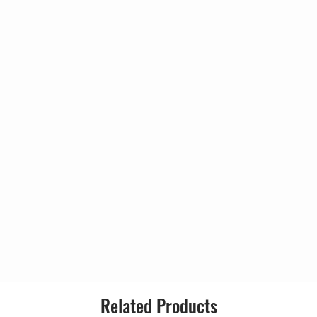
Released:
5:22
3:35
Genre:
4:10
Major
4:00
Style:
cked
4:05
4:45
– Pete Weiss (3)
4:31
4:34
And Friends
4:30
4:43
3:14
4:45
8:24
rien
1:44
nson
Related Products