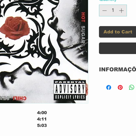
Add to Cart
INFORMAÇÕ
Label:
Format:
4:00
4:11
Country:
5:03
rien