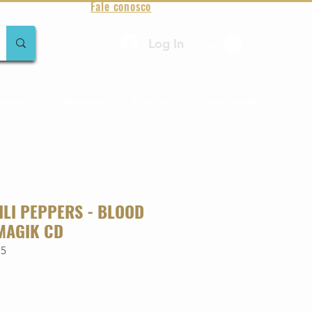
Fale conosco
Log In
amentos
Raridades
Toda loja
Sobre Aqualung
ILI PEPPERS - BLOOD
MAGIK CD
25