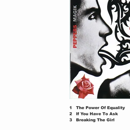
1
The Power Of Equality
2
If You Have To Ask
3
Breaking The Girl
Mellotron – Brendan O'B