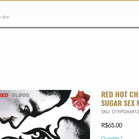
ção box
Guitarras Miniatura
Relógios
Livros
Lanç
RED HOT CH
SUGAR SEX 
SKU: 0759926681
Price
R$65.00
Quantity
*