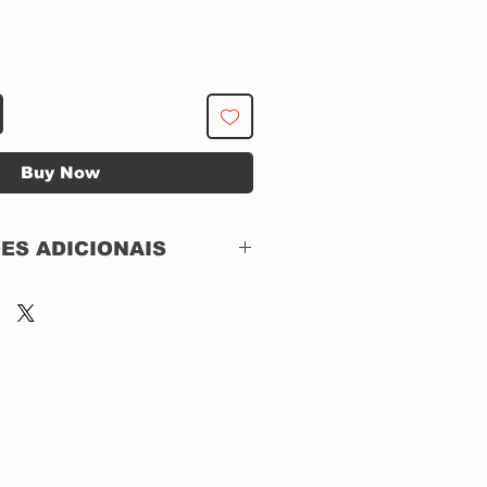
Buy Now
ES ADICIONAIS
Warner Bros.
Records –
759926681-2
CD, ACRILICO
Brazil