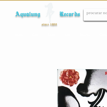
Aqualung Records
since 1989
Início
Cds
Dvds
Lps
Blu-ray
Cole