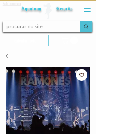
Fale conosco
Aqualung Records
calcular frete