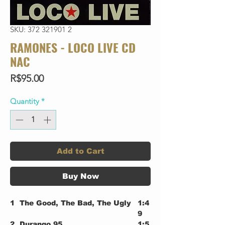
SKU: 372 321901 2
RAMONES - LOCO LIVE CD
NAC
Price
R$95.00
Quantity
*
Add to Cart
Buy Now
1
The Good, The Bad, The Ugly
1:4
9
2
Durango 95
1:5