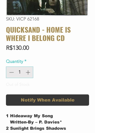
SKU: VICP 62168
QUICKSAND - HOME IS
WHERE I BELONG CD
Price
R$130.00
Quantity
*
Out of Stock
Notify When Available
1
Hideaway My Song
Written-By – P. Davies*
2
Sunlight Brings Shadows