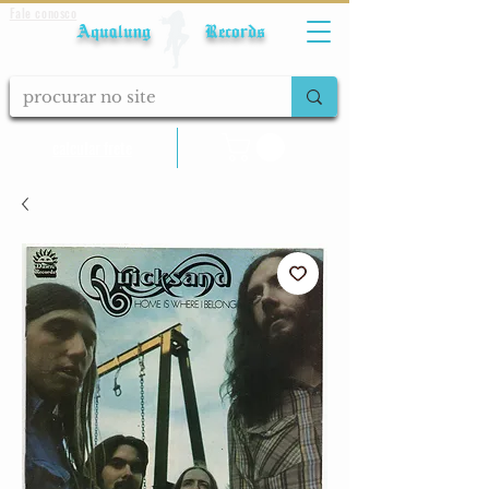
Fale conosco
Aqualung Records
calcular frete