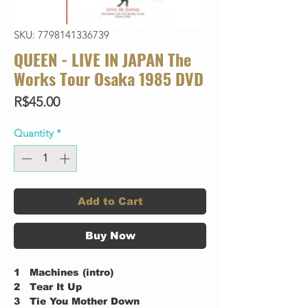
SKU: 7798141336739
QUEEN - LIVE IN JAPAN The
Works Tour Osaka 1985 DVD
Price
R$45.00
Quantity
*
Add to Cart
Buy Now
1
Machines (intro)
2
Tear It Up
3
Tie You Mother Down