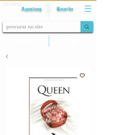
Fale conosco
Aqualung Records
calcular frete