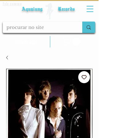
Fale conosco
Aqualung Records
calcular frete