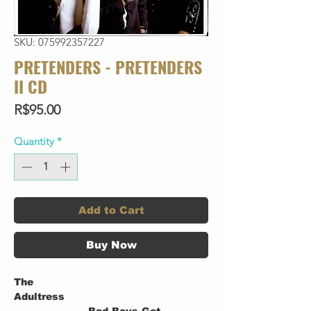
SKU: 075992357227
PRETENDERS - PRETENDERS
II CD
Price
R$95.00
Quantity
*
Add to Cart
Buy Now
The
Adultress
Bad Boys Get