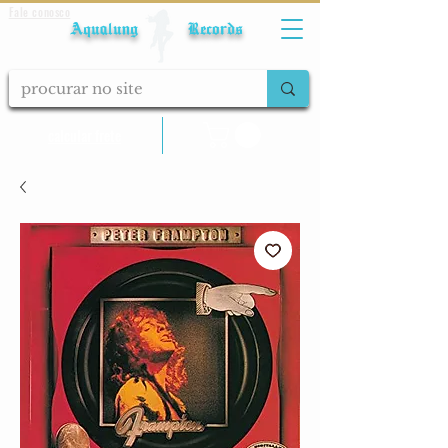
Fale conosco
Aqualung Records
calcular frete