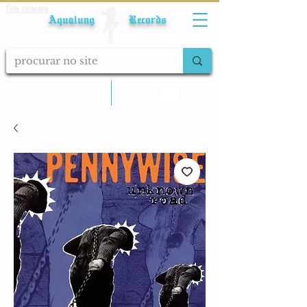
Fale conosco
Aqualung Records
calcular frete