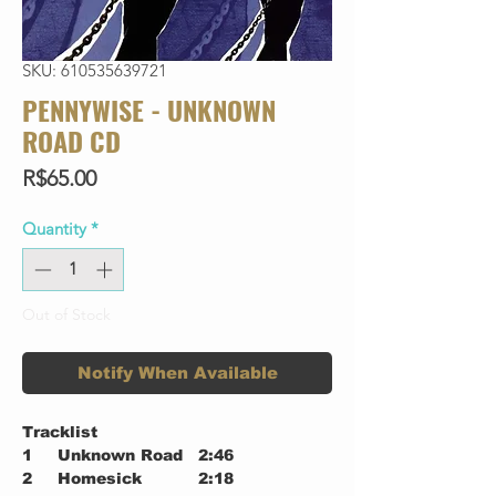
SKU: 610535639721
PENNYWISE - UNKNOWN
ROAD CD
Price
R$65.00
Quantity
*
Out of Stock
Notify When Available
Tracklist
1
Unknown Road
2:46
2
Homesick
2:18