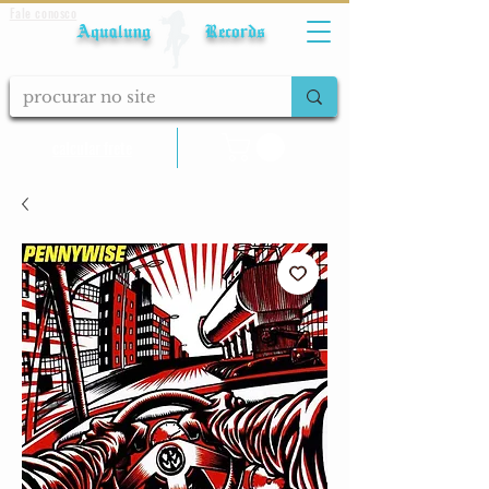
Fale conosco
Aqualung Records
calcular frete