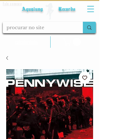
Fale conosco
Aqualung Records
calcular frete