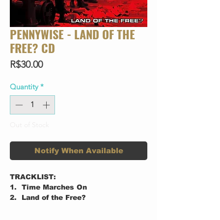
PENNYWISE - LAND OF THE
FREE? CD
Price
R$30.00
Quantity
*
Out of Stock
Notify When Available
TRACKLIST:
1. Time Marches On
2. Land of the Free?
3. The World
4. Fuck Authority