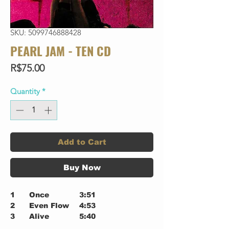
SKU: 5099746888428
PEARL JAM - TEN CD
Price
R$75.00
Quantity
*
Add to Cart
Buy Now
1
Once
3:51
2
Even Flow
4:53
3
Alive
5:40
4
Why Go
3:19