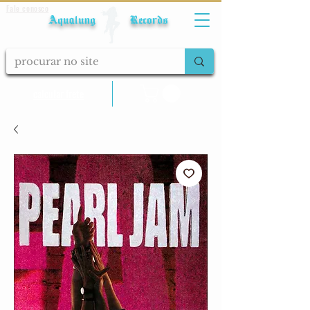
Fale conosco
Aqualung Records
calcular frete