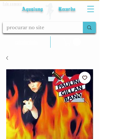
Fale conosco
Aqualung Records
calcular frete