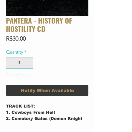
PANTERA - HISTORY OF
HOSTILITY CD
Price
R$30.00
Quantity
*
Out of Stock
Notify When Available
TRACK LIST:
1. Cowboys From Hell
2. Cemetery Gates (Demon Knight
Edit)
3. Mouth for War