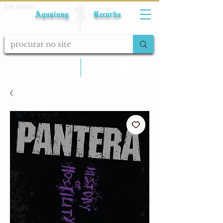
Fale conosco
Aqualung Records
calcular frete