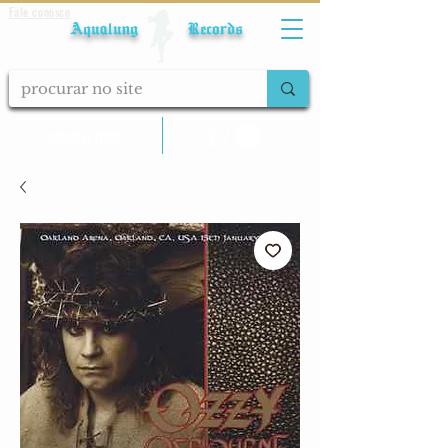
Fale conosco
Aqualung Records
calcular frete