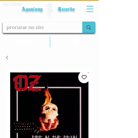
Fale conosco
Aqualung Records
calcular frete