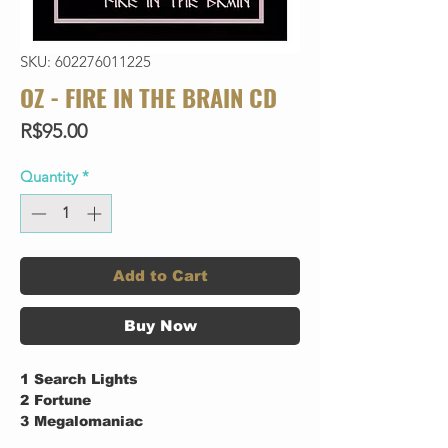
SKU: 602276011225
OZ - FIRE IN THE BRAIN CD
Price
R$95.00
Quantity
*
Add to Cart
Buy Now
1
Search Lights
2
Fortune
3
Megalomaniac
4
Black Candles