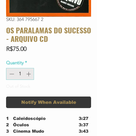
SKU: 364 795667 2
OS PARALAMAS DO SUCESSO
- ARQUIVO CD
Price
R$75.00
Quantity
*
Out of Stock
Notify When Available
1
Caleidoscópio
3:27
2
Óculos
3:37
3
Cinema Mudo
3:43