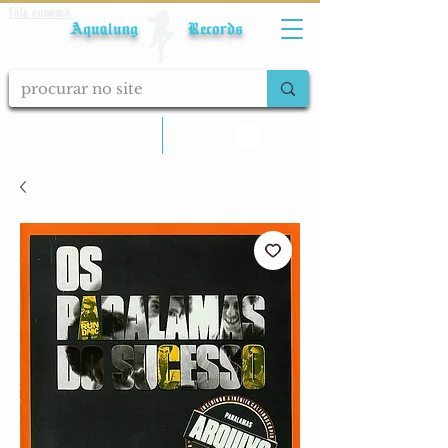
Fale conosco
Aqualung Records
calcular frete