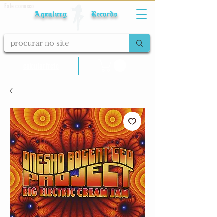
Fale conosco
Aqualung Records
calcular frete