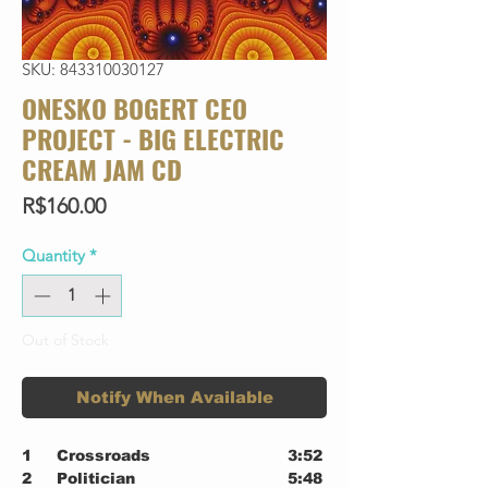
SKU: 843310030127
ONESKO BOGERT CEO
PROJECT - BIG ELECTRIC
CREAM JAM CD
Price
R$160.00
Quantity
*
Out of Stock
Notify When Available
1
Crossroads
3:52
2
Politician
5:48